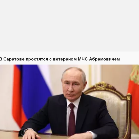
В Саратове простятся с ветераном МЧС Абрамовичем