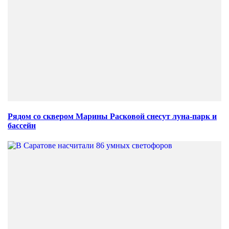
Рядом со сквером Марины Расковой снесут луна-парк и
бассейн