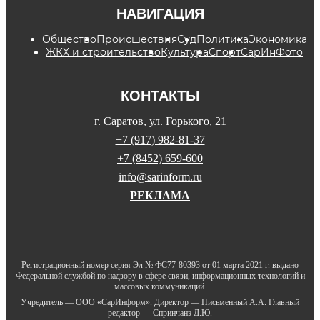
НАВИГАЦИЯ
Общество
Происшествия
Суд
Политика
Экономика
ЖКХ и строительство
Культура
Спорт
СарИнФото
КОНТАКТЫ
г. Саратов, ул. Горького, 21
+7 (917) 982-81-37
+7 (8452) 659-600
info@sarinform.ru
РЕКЛАМА
Регистрационный номер серия Эл № ФС77-80393 от 01 марта 2021 г. выдано
Федеральной службой по надзору в сфере связи, информационных технологий и
массовых коммуникаций.
Учредитель — ООО «СарИнформ». Директор — Письменный А.А. Главный
редактор — Спринчанэ Д.Ю.