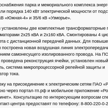
оснабжения парка и мемориального комплекса энерг
ли порядка 140 кВт электрической мощности от под
 кВ «Южная-4» и 35/6 кВ «Узморье».
 установлены две комплектные трансформаторные 
маторами 2х25 кВА и 2х160 кВА. Смонтированы 4 ц
ета с дистанционной передачей данных. Для повыш
 построена новая воздушная линия электропередачи
нием самонесущего изолированного провода. На П
проведена реконструкция ячейки, установлен новы
ь, система микропроцессорной релейной защиты и
тор тока.
вку на присоединение к электрическим сетям ПАО «
но через портал-тп.рф и мобильное приложение «Ро
инет». Консультацию по интересующим вопросам сп
нтакт-центра предоставят по телефону: 8-800-220-0-2