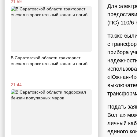
21:59
Для электр
предостави
(ПС) 110/6
Также были
с трансфор
прибора уч
В Саратовской области тракторист
надежности
съехал в оросительный канал и погиб
использова
«Южная-4» 
21:44
выключател
трансформа
Подать зая
Волга» мож
личный каб
единого ко