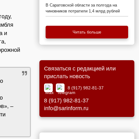
В Саратовской области за полгода на
чиновников потратили 1,4 млрд рублей
году,
амбля
Читать больше
а и
га,
орожной
Связаться с редакцией или
прислать новость
го
8 (917) 982-81-37
о
8 (917) 982-81-37
в», –
info@sarinform.ru
ти