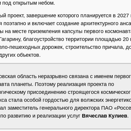
 под открытым небом.
й проект, завершение которого планируется в 2027 
я поэтапно и включает создание архитектурного анс
лы на месте приземления капсулы первого космонавт
Гагарину, благоустройство территории площадью 20 
ело-пешеходных дорожек, строительство причала, д
других объектов.
овская область неразрывно связана с именем перво
авта планеты. Поэтому реализация проекта по
огическому присоединению строящегося космическог
са стала особой гордостью для волжских энергетико
зал заместитель генерального директора ПАО «Россе
 по развитию и реализации услуг
Вячеслав Кулиев
.