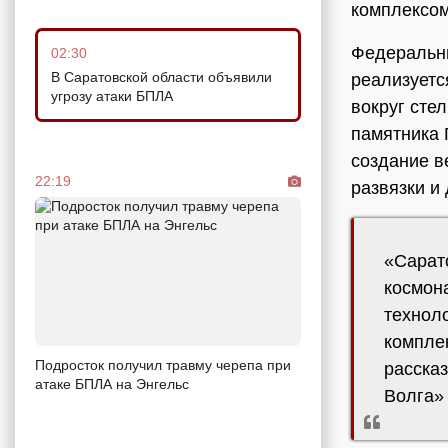
комплексом
Федеральны
02:30
В Саратовской области объявили
реализуетс
угрозу атаки БПЛА
вокруг сте
памятника 
создание в
22:19
развязки и 
«Сарат
космон
технол
комплек
Подросток получил травму черепа при
расска
атаке БПЛА на Энгельс
Волга»