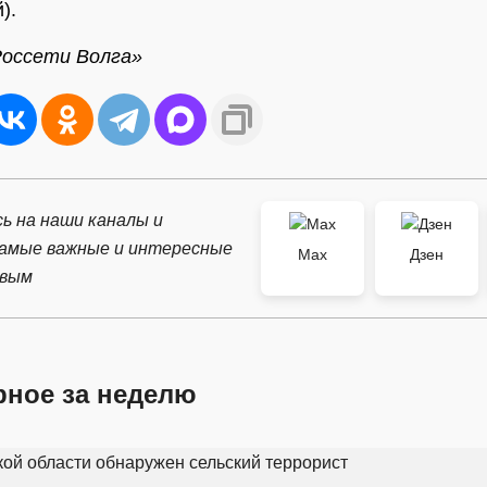
).
Россети Волга»
ь на наши каналы и
самые важные и интересные
Max
Дзен
рвым
рное за неделю