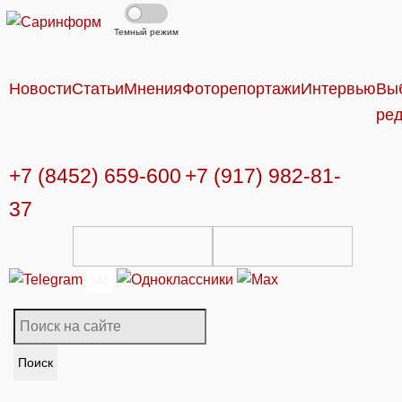
Темный режим
Новости
Статьи
Мнения
Фоторепортажи
Интервью
Вы
ре
+7 (8452) 659-600
+7 (917) 982-81-
37
Поиск