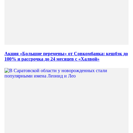
Акция «Большие перемены» от Совкомбанка: кешбэк до
100% и рассрочка до 24 месяцев с «Халвой»