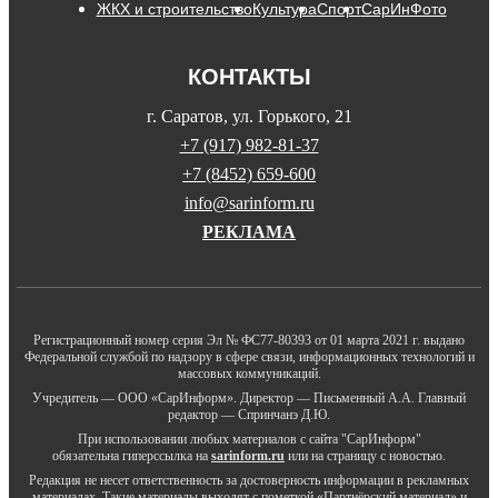
ЖКХ и строительство
Культура
Спорт
СарИнФото
КОНТАКТЫ
г. Саратов, ул. Горького, 21
+7 (917) 982-81-37
+7 (8452) 659-600
info@sarinform.ru
РЕКЛАМА
Регистрационный номер серия Эл № ФС77-80393 от 01 марта 2021 г. выдано
Федеральной службой по надзору в сфере связи, информационных технологий и
массовых коммуникаций.
Учредитель — ООО «СарИнформ». Директор — Письменный А.А. Главный
редактор — Спринчанэ Д.Ю.
При использовании любых материалов с сайта "СарИнформ"
обязательна гиперссылка на
sarinform.ru
или на страницу с новостью.
Редакция не несет ответственность за достоверность информации в рекламных
материалах. Такие материалы выходят с пометкой «Партнёрский материал» и