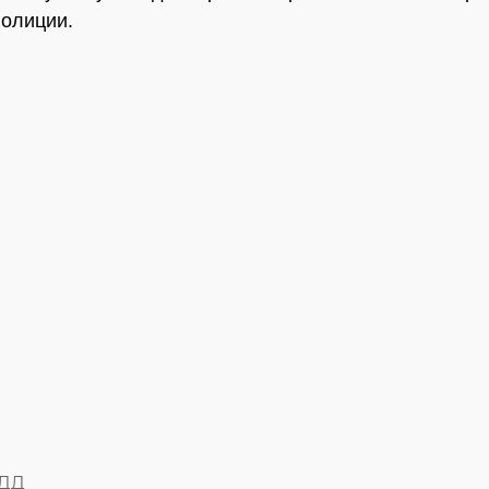
олиции.
БДД