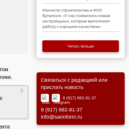
Министр строительства и ЖКХ
Бутылкин: «У нас появились новые
застройщики, которые выполняют
работу с хорошим качеством»
Читать больше
этом
лике.
Связаться с редакцией или
прислать новость
е
8 (917) 982-81-37
8 (917) 982-81-37
info@sarinform.ru
екта