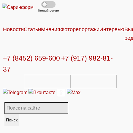
Темный режим
Новости
Статьи
Мнения
Фоторепортажи
Интервью
Вы
ре
+7 (8452) 659-600
+7 (917) 982-81-
37
Поиск