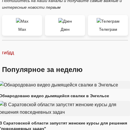
Подпишитесь на наши каналы и получайте самые важные и
интересные новости первым
Max
Дзен
Телеграм
гибдд
Популярное за неделю
Обнародовано видео дымящейся свалки в Энгельсе
В Саратовской области запустят женские курсы для решения
"повседневных задач"