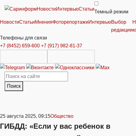
Новости
Интервью
Статьи
Темный режим
Новости
Статьи
Мнения
Фоторепортажи
Интервью
Выбор
Н
редакции
к
Телефоны для связи
+7 (8452) 659-600
+7 (917) 982-81-37
Поиск
25 августа 2025, 09:15
Общество
ГИБДД: «Если у вас ребенок в