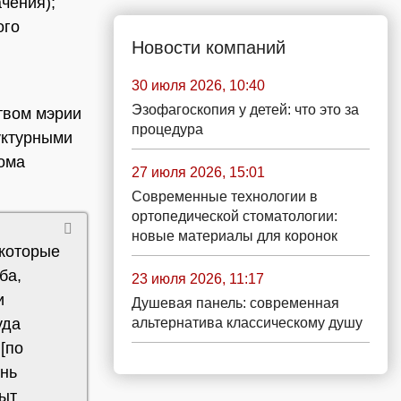
ачения);
ого
Новости компаний
30 июля 2026, 10:40
Эзофагоскопия у детей: что это за
твом мэрии
процедура
уктурными
ома
27 июля 2026, 15:01
Современные технологии в
ортопедической стоматологии:
новые материалы для коронок
 которые
ба,
23 июля 2026, 11:17
и
Душевая панель: современная
альтернатива классическому душу
уда
[по
ень
пыт