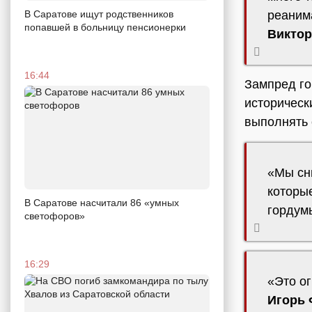
В Саратове ищут родственников
реанима
попавшей в больницу пенсионерки
Виктор
16:44
Зампред г
историческ
выполнять 
«Мы сн
которы
В Саратове насчитали 86 «умных
горду
светофоров»
16:29
«Это о
Игорь