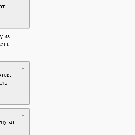
ат
у из
заны
тов,
ель
епутат