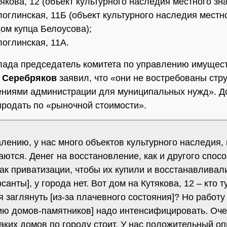
якова, 12 (объект культурного наследия местного зн
логлинская, 11Б (объект культурного наследия местн
дом купца Белоусова);
логлинская, 11А.
лада председатель комитета по управлению имущес
 Серебряков
заявил, что «они не востребованы стр
ениями администрации для муниципальных нужд». Д
родать по «рыночной стоимости».
лению, у нас много объектов культурного наследия,
ются. Денег на восстановление, как и другого спосо
ак приватизации, чтобы их купили и восстанавливал
санты], у города нет. Вот дом на Кутякова, 12 – кто т
 заглянуть [из-за плачевного состояния]? Но работу 
ию домов-памятников] надо интенсифицировать. Оч
аких домов по городу стоит. У нас положительный о