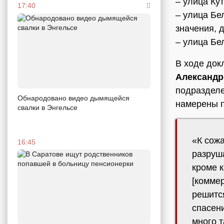
– улица Кут
17:40
– улица Бе
значения, 
– улица Бе
В ходе док
Александр
подраздел
Обнародовано видео дымящейся
намерены п
свалки в Энгельсе
«К сожа
16:45
разруша
кроме к
[коммер
решится
спасен
много т