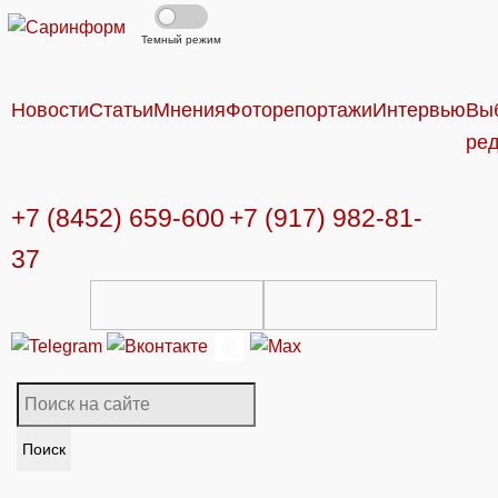
Темный режим
Новости
Статьи
Мнения
Фоторепортажи
Интервью
Вы
ре
+7 (8452) 659-600
+7 (917) 982-81-
37
Поиск