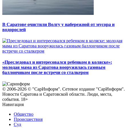
В Саратове очистили Волгу у набережной от мусора и
водорослей
«Преследовал и интересовался ребенком в коляске»:
молодая мама из Саратова вооружилась газовым
баллончиком после встречи со сталкером
© 2006-2026 © "СарИнформ". Сетевое издание "СарИнформ".
Новости Саратова и Саратовской области. Люди, места,
события. 18+
Навигация
Общество
Происшествия
Суд