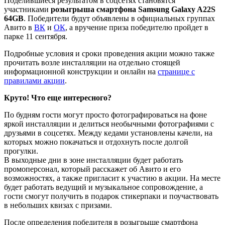
Поделившиеся результатом в соцсетях становятся
участниками
розыгрыша смартфона Samsung Galaxy A22S
64GB
. Победители будут объявлены в официальных группах
Авито в
ВК
и
ОК
, а вручение приза победителю пройдет в
парке 11 сентября.
Подробные условия и сроки проведения акции можно также
прочитать возле инсталляции на отдельно стоящей
информационной конструкции и онлайн на
странице с
правилами акции
.
Круто! Что еще интересного?
По будням гости могут просто фотографироваться на фоне
яркой инсталляции и делиться необычными фотографиями с
друзьями в соцсетях. Между кедами установлены качели, на
которых можно покачаться и отдохнуть после долгой
прогулки.
В выходные дни в зоне инсталляции будет работать
промоперсонал, который расскажет об Авито и его
возможностях, а также пригласит к участию в акции. На месте
будет работать ведущий и музыкальное сопровождение, а
гости смогут получить в подарок стикерпаки и поучаствовать
в небольших квизах с призами.
После определения победителя в розыгрыше смартфона