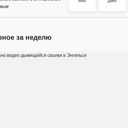
Max
Дзен
рвым
рное за неделю