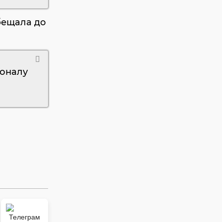
бещала до
соналу