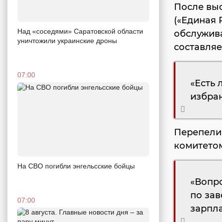
После вы
(«Единая 
Над «соседями» Саратовской области
обслужив
уничтожили украинские дроны
составляе
07:00
«Есть 
избра
Перепелиц
комитетом
На СВО погибли энгельсские бойцы
«Вопро
по за
07:00
зарпла