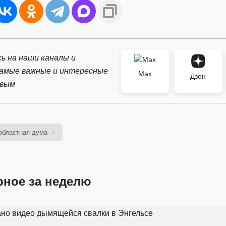
ь на наши каналы и
самые важные и интересные
Max
Дзен
рвым
областная дума
рное за неделю