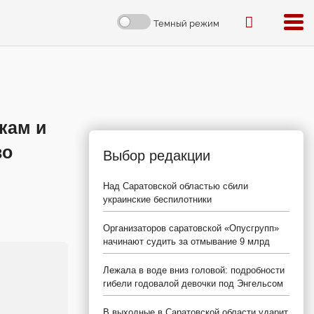
Темный режим
кам и
во
Выбор редакции
Над Саратовской областью сбили
украинские беспилотники
Организаторов саратовской «Опусгрупп»
начинают судить за отмывание 9 млрд
Лежала в воде вниз головой: подробности
гибели годовалой девочки под Энгельсом
В выходные в Саратовской области ударит