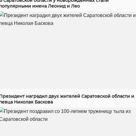
В Саратовской области у новорожденных стали
популярными имена Леонид и Лео
Президент наградил двух жителей Саратовской области и
певца Николая Баскова