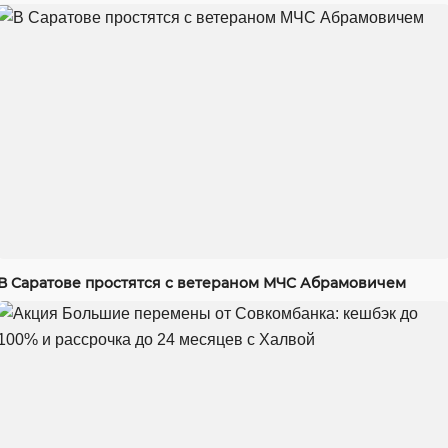
В Саратове простятся с ветераном МЧС Абрамовичем