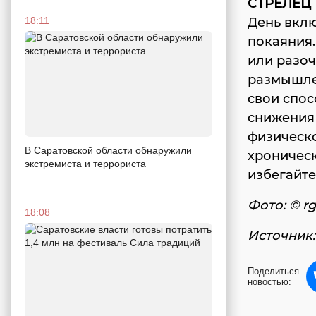
СТРЕЛЕЦ
18:11
День вклю
покаяния.
или разоч
размышлен
свои спос
снижения
физическо
В Саратовской области обнаружили
хроническ
экстремиста и террориста
избегайте
Фото: © rg
18:08
Источник:
Поделиться
новостью: