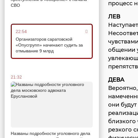
процесс н
СВО
ЛЕВ
Наступае
22:54
Несоотве
Организаторов саратовской
чувствам
«Опусгрупп» начинают судить за
общении 
отмывание 9 млрд
увлекающ
препятств
21:32
ДЕВА
Вероятно,
намеченн
они будут
реализаци
близкого 
резкого 
Названы подробности уголовного дела