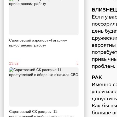
БЛИЗНЕ
Если у ва
поссорили
день буде
дружески
Саратовский аэропорт «Гагарин»
вероятны 
приостановил работу
потребует
привычны
23:52
проблем.
РАК
Именно с
ушей изве
допустить,
Как бы вы
Саратовский СК раскрыл 11
больше вн
преступлений в «оборонке» с начала