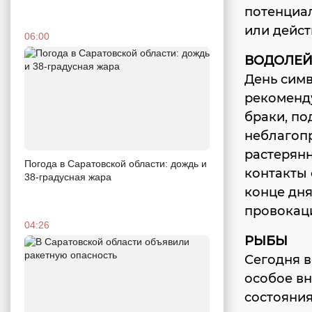
потенциа
или дейст
06:00
ВОДОЛЕ
День симв
рекоменду
браки, по
неблагоп
растерянн
Погода в Саратовской области: дождь и
контакты 
38-градусная жара
конце дня
провокаци
04:26
РЫБЫ
Сегодня в
особое в
состояния