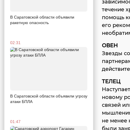
зависимо
течение х
помощь ко
В Саратовской области объявили
ракетную опасность
его реком
необрати
02:31
ОВЕН
Звезды со
партнера
действите
ТЕЛЕЦ
Наступае
В Саратовской области объявили угрозу
новому ро
атаки БПЛА
связей ил
мышления,
не менее 
01:47
были заня