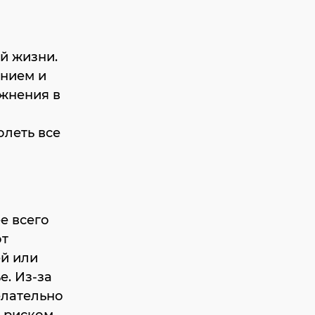
й жизни.
ением и
жнения в
леть все
е всего
от
ей или
е. Из-за
елательно