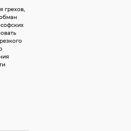
 грехов,
 обман
ософских
зовать
 резкого
о
ния
ти