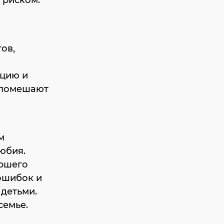
 риском.
ов,
ацию и
 помешают
м
юбия.
аршего
ошибок и
 детьми.
семье.