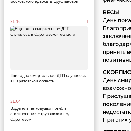
физическо
московского адвоката Еруслановой
ВЕСЫ
День пока
21:16
Благоприя
заключени
благодаря
принять 
позитивн
СКОРПИ
Еще одно смертельное ДТП случилось
День смир
в Саратовской области
возможнос
Прислушай
21:04
поколения
Водитель легковушки погиб в
недостатк
столкновении с грузовиком под
При этих 
Саратовом