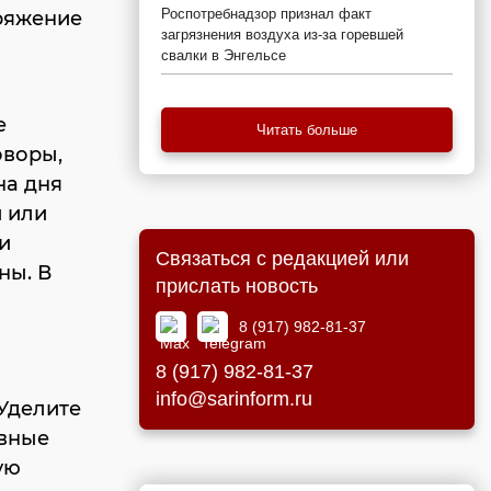
Роспотребнадзор признал факт
ряжение
загрязнения воздуха из-за горевшей
свалки в Энгельсе
е
Читать больше
оворы,
на дня
 или
и
Связаться с редакцией или
ны. В
прислать новость
8 (917) 982-81-37
8 (917) 982-81-37
info@sarinform.ru
Уделите
ивные
ую