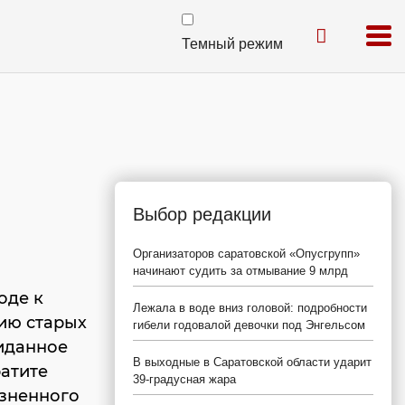
Темный режим
Выбор редакции
Организаторов саратовской «Опусгрупп»
начинают судить за отмывание 9 млрд
оде к
Лежала в воде вниз головой: подробности
ию старых
гибели годовалой девочки под Энгельсом
иданное
В выходные в Саратовской области ударит
ратите
39-градусная жара
изненного