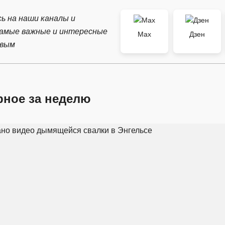
ь на наши каналы и
самые важные и интересные
Max
Дзен
рвым
рное за неделю