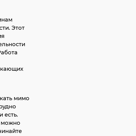
чинам
сти. Этот
ия
ельности
Работа
икающих
кать мимо
трудно
и есть.
к можно
чинайте