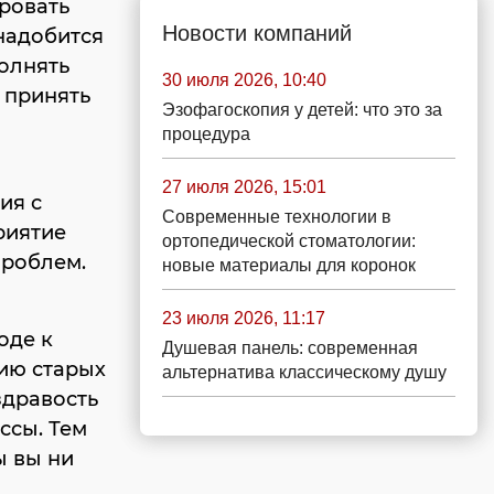
ровать
Новости компаний
надобится
олнять
30 июля 2026, 10:40
 принять
Эзофагоскопия у детей: что это за
процедура
27 июля 2026, 15:01
ия с
Современные технологии в
риятие
ортопедической стоматологии:
проблем.
новые материалы для коронок
23 июля 2026, 11:17
оде к
Душевая панель: современная
ию старых
альтернатива классическому душу
здравость
ссы. Тем
ы вы ни