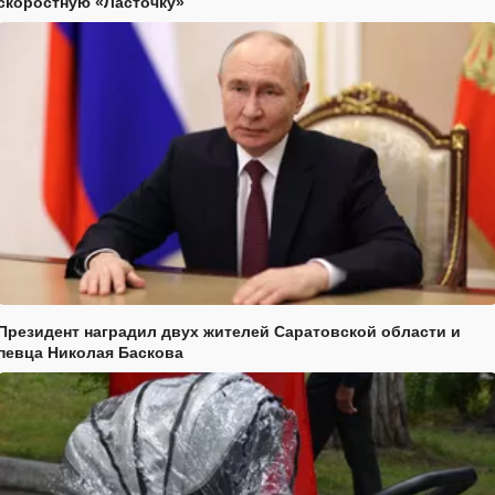
скоростную «Ласточку»
Президент наградил двух жителей Саратовской области и
певца Николая Баскова