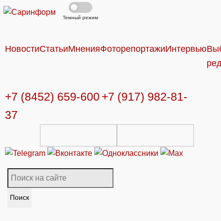
Темный режим
Новости
Статьи
Мнения
Фоторепортажи
Интервью
Вы
ре
+7 (8452) 659-600
+7 (917) 982-81-
37
Поиск