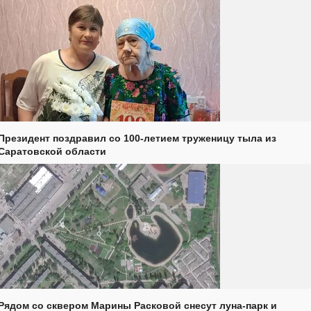
Президент поздравил со 100-летием труженицу тыла из
Саратовской области
Рядом со сквером Марины Расковой снесут луна-парк и