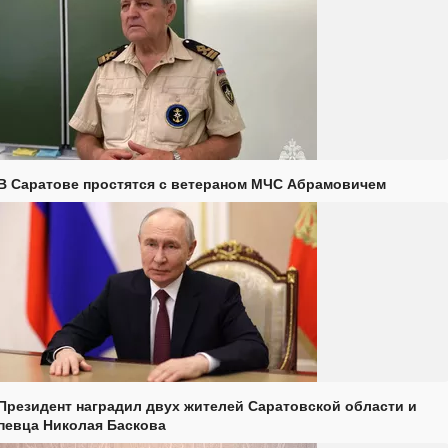
В Саратове простятся с ветераном МЧС Абрамовичем
Президент наградил двух жителей Саратовской области и
певца Николая Баскова