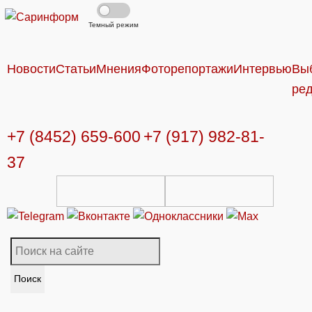
Темный режим
Новости
Статьи
Мнения
Фоторепортажи
Интервью
Вы
ре
+7 (8452) 659-600
+7 (917) 982-81-
37
Поиск