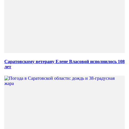
Саратовскому ветерану Елене Власовой исполнилось 108
лет