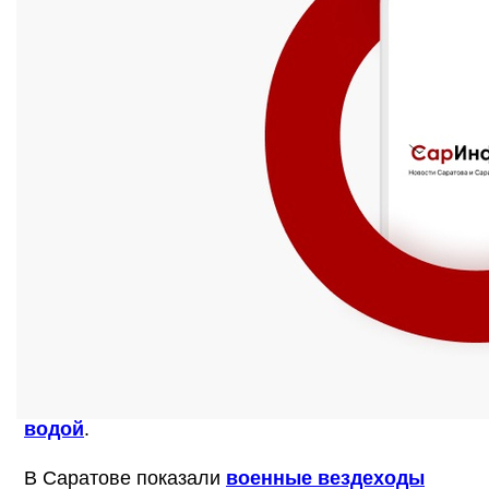
«СарИнформ» публикует дайджест самых
важных новостей за 26 апреля.
Центробанк
не стал менять ключевую ставку
.
Саратовцев
позвали
на Театральную площадь
за маринадом для шашлыка.
Власти огласили
список родников с опасной
водой
.
В Саратове показали
военные вездеходы