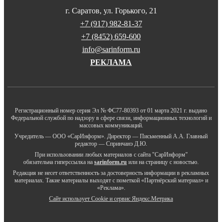
г. Саратов, ул. Горького, 21
+7 (917) 982-81-37
+7 (8452) 659-600
info@sarinform.ru
РЕКЛАМА
Регистрационный номер серия Эл № ФС77-80393 от 01 марта 2021 г. выдано
Федеральной службой по надзору в сфере связи, информационных технологий и
массовых коммуникаций.
Учредитель — ООО «СарИнформ». Директор — Письменный А.А. Главный
редактор — Спринчанэ Д.Ю.
При использовании любых материалов с сайта "СарИнформ"
обязательна гиперссылка на
sarinform.ru
или на страницу с новостью.
Редакция не несет ответственность за достоверность информации в рекламных
материалах. Такие материалы выходят с пометкой «Партнёрский материал» и
«Реклама».
Сайт использует Cookie и сервиc Яндекс.Метрика