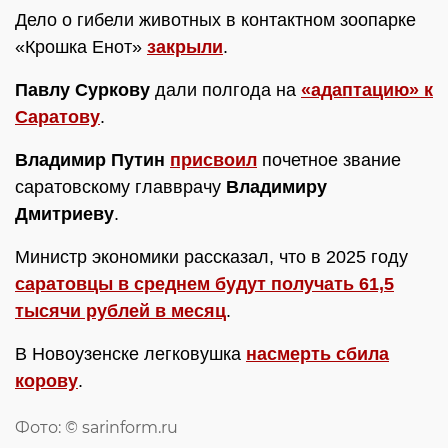
Дело о гибели животных в контактном зоопарке
«Крошка Енот»
закрыли
.
Павлу Суркову
дали полгода на
«адаптацию» к
Саратову
.
Владимир Путин
присвоил
почетное звание
саратовскому главврачу
Владимиру
Дмитриеву
.
Министр экономики рассказал, что в 2025 году
саратовцы в среднем будут получать 61,5
тысячи рублей в месяц
.
В Новоузенске легковушка
насмерть сбила
корову
.
Фото: © sarinform.ru