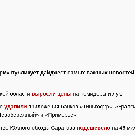
м» публикует дайджест самых важных новостей 
кой области
выросли цены
на помидоры и лук.
re
удалили
приложения банков «Тинькофф», «Уралс
Левобережный» и «Приморье».
ство Южного обхода Саратова
подешевело
на 46 ми