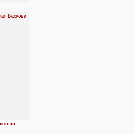
иколая