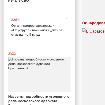
начала СВО
22:54
Обнародова
Организаторов саратовской
«Опусгрупп» начинают судить за
отмывание 9 млрд
21:32
Названы подробности уголовного
дела московского адвоката