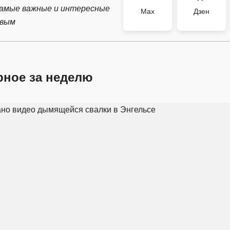
самые важные и интересные
Max
Дзен
рвым
рное за неделю