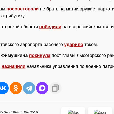
кам
посоветовали
не брать на матчи оружие, наркоти
 атрибутику.
ратовской области
победили
на всероссийском твор
атовского аэропорта рабочего
ударило
током.
а Фимушкина
покинула
пост главы Лысогорского ра
е
назначили
начальника управления по военно-патр
ь на наши каналы и