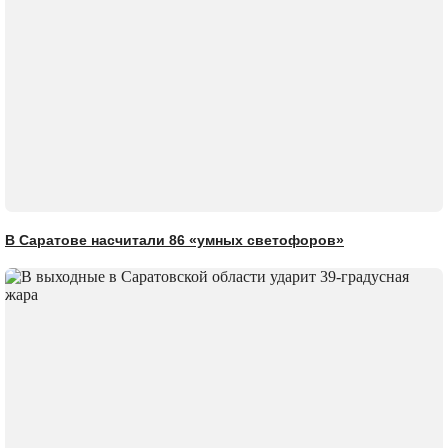
В Саратове насчитали 86 «умных светофоров»