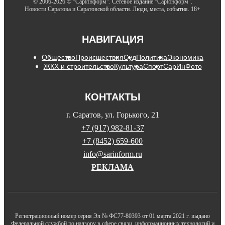
© 2006-2026 © "СарИнформ". Сетевое издание "СарИнформ".
Новости Саратова и Саратовской области. Люди, места, события. 18+
НАВИГАЦИЯ
Общество
Происшествия
Суд
Политика
Экономика
ЖКХ и строительство
Культура
Спорт
СарИнФото
КОНТАКТЫ
г. Саратов, ул. Горького, 21
+7 (917) 982-81-37
+7 (8452) 659-600
info@sarinform.ru
РЕКЛАМА
Регистрационный номер серия Эл № ФС77-80393 от 01 марта 2021 г. выдано
Федеральной службой по надзору в сфере связи, информационных технологий и