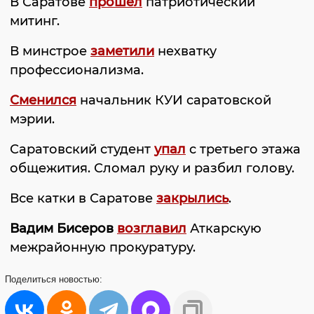
В Саратове
прошел
патриотический
митинг.
В минстрое
заметили
нехватку
профессионализма.
Сменился
начальник КУИ саратовской
мэрии.
Саратовский студент
упал
с третьего этажа
общежития. Сломал руку и разбил голову.
Все катки в Саратове
закрылись
.
Вадим Бисеров
возглавил
Аткарскую
межрайонную прокуратуру.
Поделиться
новостью: