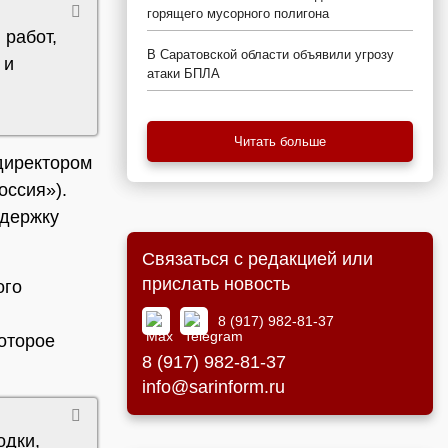
горящего мусорного полигона
 работ,
В Саратовской области объявили угрозу
 и
атаки БПЛА
Читать больше
директором
оссия»).
адержку
Связаться с редакцией или
прислать новость
ого
8 (917) 982-81-37
оторое
8 (917) 982-81-37
info@sarinform.ru
одки,