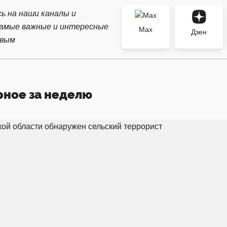
ь на наши каналы и
самые важные и интересные
Max
Дзен
рвым
рное за неделю