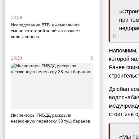
«Строит
18:39
при том
Исследование ВТБ: ежемесячная
недораб
смена категорий кешбэка создает
волны спроса
Напомним, 
18:20
которой яв
Ранее спи
строительс
Дзюбан воз
водоснабже
медучрежде
стоит «не 
Инспекторы ГИБДД раскрыли
незаконную перевозку 38 туш баранов
«Мы пол