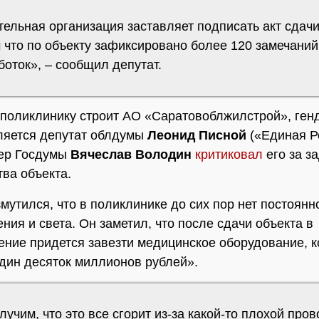
ельная организация заставляет подписать акт сдачи
 что по объекту зафиксировано более 120 замечаний
оток», – сообщил депутат.
поликлинику строит АО «Саратовоблжилстрой», ген
ляется депутат облдумы
Леонид Писной
(«Единая Р
кер Госдумы
Вячеслав Володин
критиковал
его за з
тва объекта.
мутился, что в поликлинике до сих пор нет постоянн
ния и света. Он заметил, что после сдачи объекта в
ние придется завезти медицинское оборудование, к
один десяток миллионов рублей».
учим, что это все сгорит из-за какой-то плохой пров