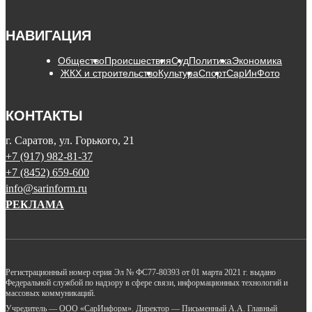
НАВИГАЦИЯ
Общество
Происшествия
Суд
Политика
Экономика
ЖКХ и строительство
Культура
Спорт
СарИнФото
КОНТАКТЫ
г. Саратов, ул. Горького, 21
+7 (917) 982-81-37
+7 (8452) 659-600
info@sarinform.ru
РЕКЛАМА
Регистрационный номер серия Эл № ФС77-80393 от 01 марта 2021 г. выдано
Федеральной службой по надзору в сфере связи, информационных технологий и
массовых коммуникаций.
Учредитель — ООО «СарИнформ». Директор — Письменный А.А. Главный