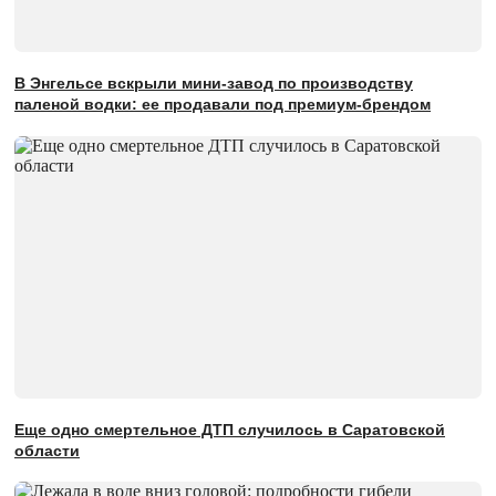
В Энгельсе вскрыли мини-завод по производству
паленой водки: ее продавали под премиум-брендом
Еще одно смертельное ДТП случилось в Саратовской
области