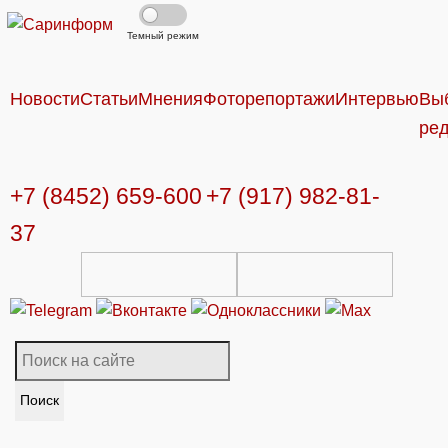
Темный режим
Новости
Статьи
Мнения
Фоторепортажи
Интервью
Вы
ре
+7 (8452) 659-600
+7 (917) 982-81-
37
Поиск