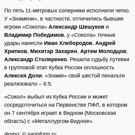
По пять 11-метровых соперники исполнили четко.
У «Знамени», в частности, отличились бывшие
игроки «Сокола»
Александр Шешуков
и
Владимир Победимов
, у «Сокола» точные
удары нанесли
Иван Хлебородов
,
Андрей
Хрипков
,
Михитар Захарян
,
Артем Молодцов
,
Александр Столяренко
. Решила судьбу путевки
в групповой этап Кубка России оплошность
Алексея Доли
. «Знамя» свой шестой пенальти
реализовало – 6:5.
«Сокол» выбыл из Кубка России и может
сосредоточиться на Первенстве ПФЛ, в котором
он 7 сентября играет в Видном (Московская
область) с «Металлургом-Видное».
Фото: © sarinform.ru