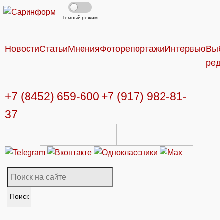
Темный режим
Новости
Статьи
Мнения
Фоторепортажи
Интервью
Вы
ре
+7 (8452) 659-600
+7 (917) 982-81-
37
Поиск