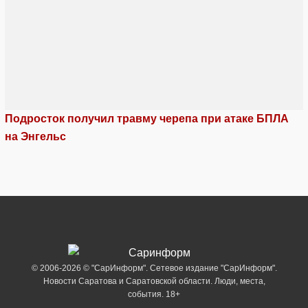
Подросток получил травму черепа при атаке БПЛА
на Энгельс
© 2006-2026 © "СарИнформ". Сетевое издание "СарИнформ".
Новости Саратова и Саратовской области. Люди, места,
события. 18+