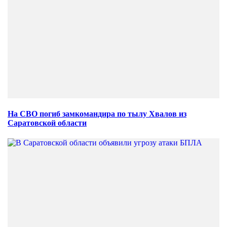
На СВО погиб замкомандира по тылу Хвалов из
Саратовской области