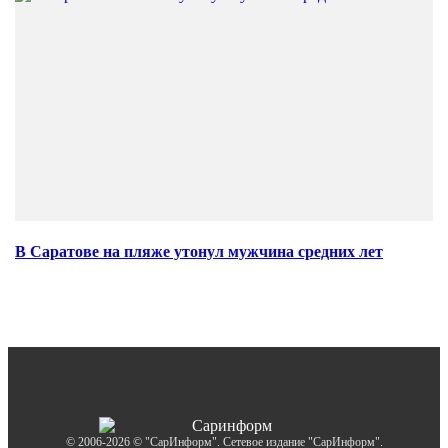
В Саратове на пляже утонул мужчина средних лет
© 2006-2026 © "СарИнформ". Сетевое издание "СарИнформ".