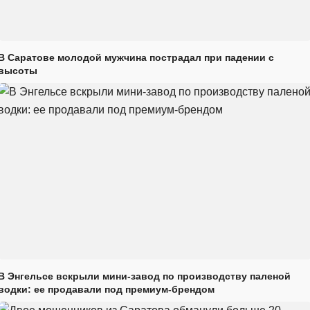
В Саратове молодой мужчина пострадал при падении с
высоты
В Энгельсе вскрыли мини-завод по производству паленой
водки: ее продавали под премиум-брендом