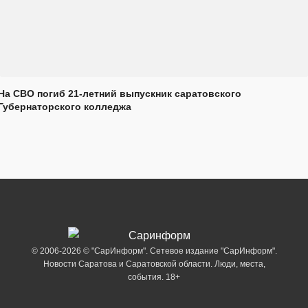
На СВО погиб 21-летний выпускник саратовского
Губернаторского колледжа
© 2006-2026 © "СарИнформ". Сетевое издание "СарИнформ".
Новости Саратова и Саратовской области. Люди, места,
события. 18+