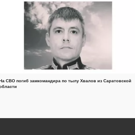
На СВО погиб замкомандира по тылу Хвалов из Саратовской
области