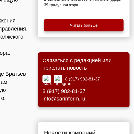
39-градусная жара
ожения
Читать больше
правления.
Волжского
й
ора,
Связаться с редакцией или
прислать новость
це Братьев
8 (917) 982-81-37
вам
рую
8 (917) 982-81-37
то.
info@sarinform.ru
Новости компаний