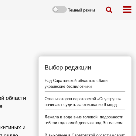
Темный режим
Выбор редакции
Над Саратовской областью сбили
украинские беспилотники
й области
Организаторов саратовской «Опусгрупп»
начинают судить за отмывание 9 млрд
е
Лежала в воде вниз головой: подробности
гибели годовалой девочки под Энгельсом
китиных и
вляющую
В выходные в Саратовской области ударит