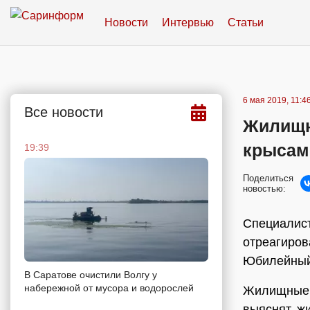
Новости
Интервью
Статьи
6 мая 2019, 11:4
Все новости
Жилищн
крысам
19:39
Поделиться
новостью:
Специалист
отреагиров
Юбилейный
В Саратове очистили Волгу у
набережной от мусора и водорослей
Жилищные и
выяснят, ж