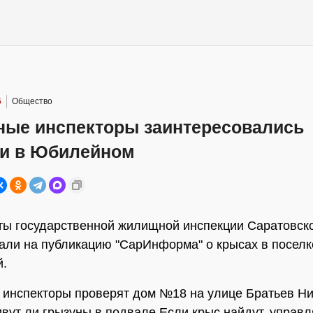
6
Общество
ые инспекторы заинтересовались
и в Юбилейном
ы государственной жилищной инспекции Саратовско
али на публикацию "СарИнформа" о крысах в поселк
.
нспекторы проверят дом №18 на улице Братьев Ни
ивут ли грызуны в подвале Если крыс найдут, упра