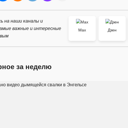
ь на наши каналы и
самые важные и интересные
Max
Дзен
рвым
рное за неделю