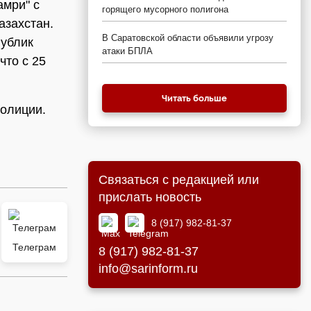
амри" с
горящего мусорного полигона
азахстан.
В Саратовской области объявили угрозу
публик
атаки БПЛА
что с 25
Читать больше
полиции.
Связаться с редакцией или
прислать новость
8 (917) 982-81-37
Телеграм
8 (917) 982-81-37
info@sarinform.ru