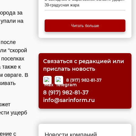
39-градусная жара
города за
 упали на
Читать больше
 после
ли "скорой
 поселках
Связаться с редакцией или
 также к
прислать новость
м овраге. В
8 (917) 982-81-37
кивать
8 (917) 982-81-37
info@sarinform.ru
ожет
ести ущерб
ение с
Новости компаний