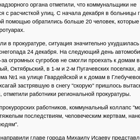
надзорного органа отметили, что коммунальщики не
я с расчисткой улиц. С начала декабря в больницы 
й помощью обратились больше 20 человек, которые
ротуарах.
ли в прокуратуре, ситуация значительно ухудшилась
снегопада 24 декабря. На следующий день автомоби
-за огромных сугробов не смогли проехать к домам в
й, Октябрьский, в 1-м и 2-м Пугачевских поселках, а
ма №1 на улице Гвардейской и к домам в Глебучево
ксагай застрявшую в снегу "скорую" пришлось вытас
, отметили работники региональной прокуратуры.
прокурорских работников, коммунальный коллапс "м
 тяжелым последствиям, человеческим жертвам, нан
людям".
направили главе города Михаилу Исаеву представл