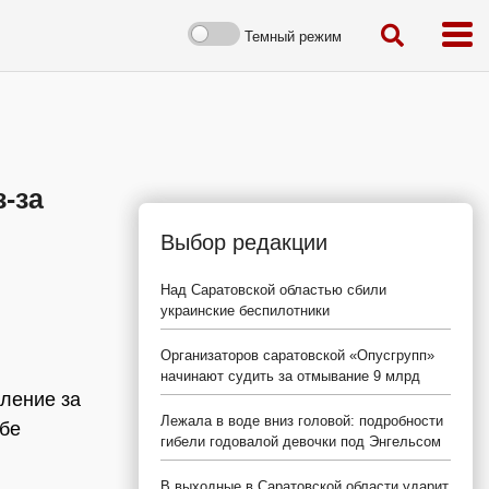
Темный режим
-за
Выбор редакции
Над Саратовской областью сбили
украинские беспилотники
Организаторов саратовской «Опусгрупп»
начинают судить за отмывание 9 млрд
ление за
Лежала в воде вниз головой: подробности
жбе
гибели годовалой девочки под Энгельсом
В выходные в Саратовской области ударит