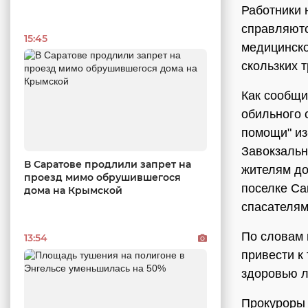
Работники 
справляютс
15:45
медицинско
скользких т
Как сообщи
обильного 
помощи" из
Завокзальны
В Саратове продлили запрет на
жителям до
проезд мимо обрушившегося
поселке Са
дома на Крымской
спасателям
По словам 
13:54
привести к
здоровью 
Прокуроры 