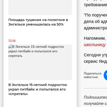
требование
"По поруче
Площадь тушения на полигоне в
дела об ад
Энгельсе уменьшилась на 50%
администра
Напомним, 
13:18
школьницу 
Сегодня у
сервис Янд
Поделиться
новостью:
В Энгельсе 15-летний подросток
украл питбайк и попытался его
«спрятать»
Подпишитес
получайте 