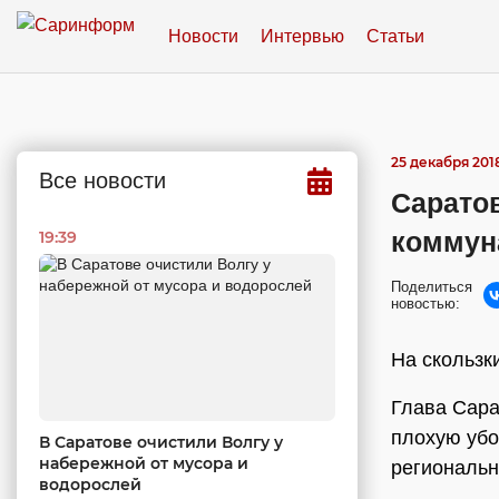
Новости
Интервью
Статьи
25 декабря 2018
Все новости
Саратов
коммун
19:39
Поделиться
новостью:
На скользк
Глава Сар
плохую убо
В Саратове очистили Волгу у
набережной от мусора и
региональн
водорослей