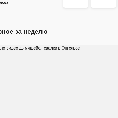
рвым
рное за неделю