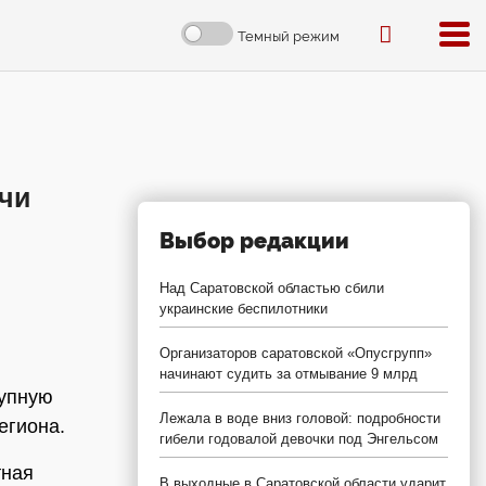
Темный режим
ячи
Выбор редакции
Над Саратовской областью сбили
украинские беспилотники
Организаторов саратовской «Опусгрупп»
начинают судить за отмывание 9 млрд
рупную
Лежала в воде вниз головой: подробности
егиона.
гибели годовалой девочки под Энгельсом
тная
В выходные в Саратовской области ударит