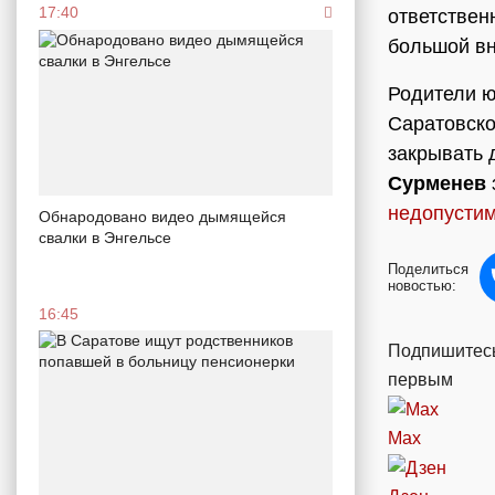
17:40
ответствен
большой вн
Родители 
Саратовск
закрывать 
Сурменев
недопусти
Обнародовано видео дымящейся
свалки в Энгельсе
Поделиться
новостью:
16:45
Подпишитесь
первым
Max