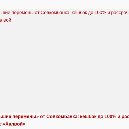
ьшие перемены» от Совкомбанка: кешбэк до 100% и ра
с «Халвой»