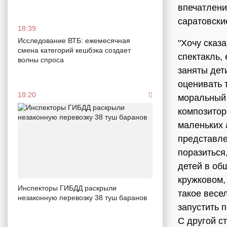
впечатлени
саратовски
18:39
Исследование ВТБ: ежемесячная
"Хочу сказ
смена категорий кешбэка создает
спектакль, 
волны спроса
заняты дет
оценивать 
18:20
моральный 
композитор
маленьких 
представле
поразиться
детей в об
кружковом,
Инспекторы ГИБДД раскрыли
такое весе
незаконную перевозку 38 туш баранов
запустить 
С другой с