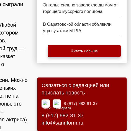
е сыграли
Энгельс сильно заволокло дымом от
горящего мусорного полигона
В Саратовской области объявили
. Любой
угрозу атаки БПЛА
 котором
ов,
кой труд —
Читать больше
казке"
 о
ссии. Можно
Связаться с редакцией или
еньких
прислать новость
о, не на
роны, это
8 (917) 982-81-37
 –
8 (917) 982-81-37
я актриса).
info@sarinform.ru
я