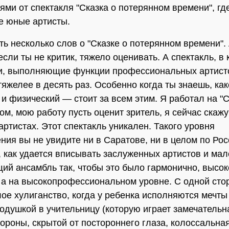
ями от спектакля "Сказка о потерянном времени", гд
е юные артисты.
ать несколько слов о "Сказке о потерянном времени"
если ты не критик, тяжело оценивать. А спектакль, в
и, выполняющие функции профессиональных артист
тяжелее в десять раз. Особенно когда ты знаешь, ка
и физический — стоит за всем этим. Я работал на "С
ом, мою работу пусть оценит зритель, я сейчас скажу
артистах. Этот спектакль уникален. Такого уровня
ния вы не увидите ни в Саратове, ни в целом по Ро
, как удается вписывать заслуженных артистов и мал
щий ансамбль так, чтобы это было гармонично, высок
 а на высокопрофессиональном уровне. С одной сто
лое хулиганство, когда у ребенка исполняются мечты
подушкой в учительницу (которую играет замечательна
тороны, скрытой от постороннего глаза, колоссальна