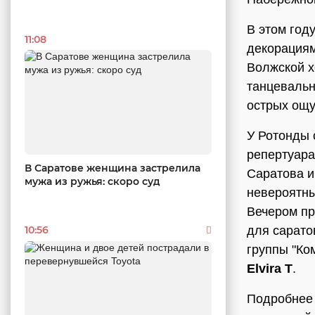
В этом год
11:08
декорациям
Волжской х
танцевальн
острых ощу
У Ротонды 
репертуара
В Саратове женщина застрелила
Саратова и
мужа из ружья: скоро суд
невероятны
Вечером пр
для сарато
10:56
группы "Ко
Elvira T
.
Подробнее 