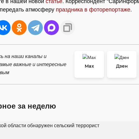
йте в нашей новой
статье
. Корреспондент "СарИнфор
 передать атмосферу
праздника в фоторепортаже
.
ь на наши каналы и
самые важные и интересные
Max
Дзен
рвым
рное за неделю