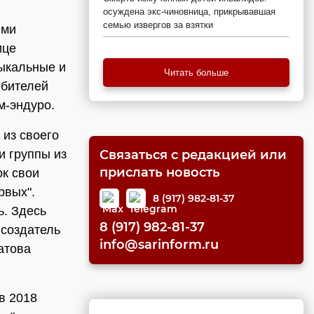
осуждена экс-чиновница, прикрывавшая
семью извергов за взятки
ими
ице
ыкальные и
Читать больше
юбителей
м-эндуро.
 из своего
и группы из
Связаться с редакцией или
прислать новость
ок свои
рвых".
8 (917) 982-81-37
. Здесь
8 (917) 982-81-37
 создатель
info@sarinform.ru
атова
в 2018