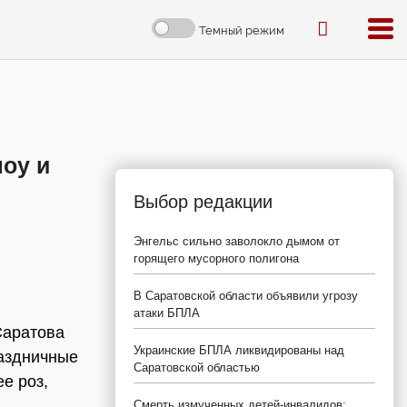
Темный режим
шоу и
Выбор редакции
Энгельс сильно заволокло дымом от
горящего мусорного полигона
В Саратовской области объявили угрозу
атаки БПЛА
Саратова
Украинские БПЛА ликвидированы над
раздничные
Саратовской областью
е роз,
Смерть измученных детей-инвалидов: