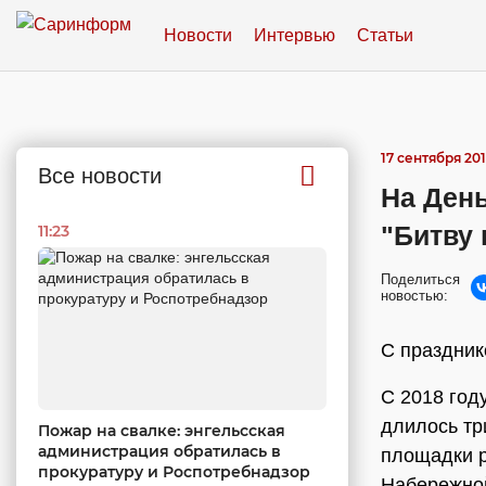
Новости
Интервью
Статьи
17 сентября 201
Все новости
На День
"Битву
11:23
Поделиться
новостью:
С праздни
С 2018 год
длилось тр
Пожар на свалке: энгельсская
администрация обратилась в
площадки р
прокуратуру и Роспотребнадзор
Набережной