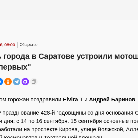
8, 08:00
Общество
 города в Саратове устроили мото
 первых"
ком горожан поздравили
Elvira T
и
Андрей Баринов
у празднование 428-й годовщины со дня основания 
и дня: с 14 по 16 сентября. 15 сентября основные п
аботали на проспекте Кирова, улице Волжской, Алле
 Космонавтов и Театральной площади.