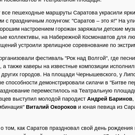
у все пешеходные маршруты Саратова украсили ярк
и с праздничным лозунгом: "Саратов – это я!" На ул
орошим настроением горожан заряжали детские муз
ые коллективы, на Набережной Космонавтов для л
щений устроили зрелищное соревнование по экстри
организовали фестиваль "Рок над Волгой", где песни
, а также каверы на известные композиции исполнил
 других городов. На площади Чернышевского, у Лип
е способности демонстрировали силачи в "Битве пе
азднование переместилось на Театральную площадь
вцев выступил молодой пародист
Андрей Баринов
,
мбинация"
Виталий Окороков
и юная певица из Сар
о том, как Саратов праздновал свой день рождения 