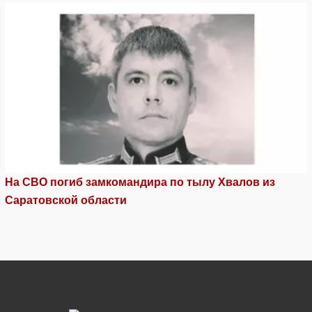
На СВО погиб замкомандира по тылу Хвалов из
Саратовской области