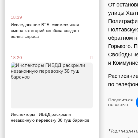
От останов
улицы Халт
18:39
Полиграфич
Исследование ВТБ: ежемесячная
Полтавскую
смена категорий кешбэка создает
волны спроса
обратном н
Горького. 
Свободы че
18:20
и Коммунис
Расписание
по телефон
Поделиться
новостью:
Инспекторы ГИБДД раскрыли
незаконную перевозку 38 туш баранов
Подпишитес