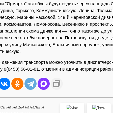
ки "Ярмарка" автобусы будут ездить через площадь 
урина, Горького, Коммунистическую, Ленина, Тельма
ескую, Марины Расковой, 148-й Черниговской дивиз
, Космонавтов, Ломоносова, Весеннюю и проспект Х
аправлении схема движения — точно такая же до у
После нее автобус повернет на Петровскую и доедет
рез улицу Маяковского, Больничный переулок, ули
тическую.
 движения транспорта можно уточнить в диспетчерс
у 8(8453) 56-81-81, отметили в администрации район
ь на наши каналы и