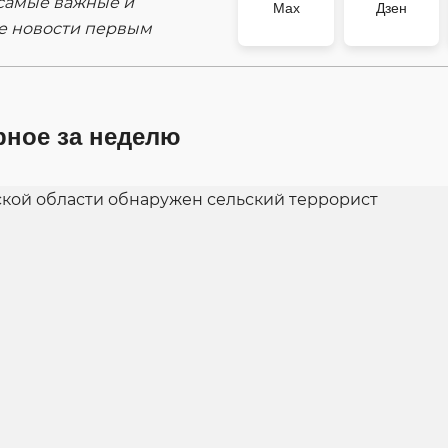
самые важные и
Max
Дзен
е новости первым
рное за неделю