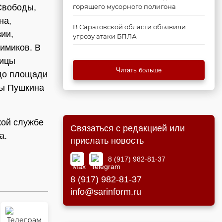
Свободы,
горящего мусорного полигона
на,
В Саратовской области объявили
ии,
угрозу атаки БПЛА
имиков. В
лицы
Читать больше
 до площади
цы Пушкина
кой службе
Связаться с редакцией или
а.
прислать новость
8 (917) 982-81-37
8 (917) 982-81-37
info@sarinform.ru