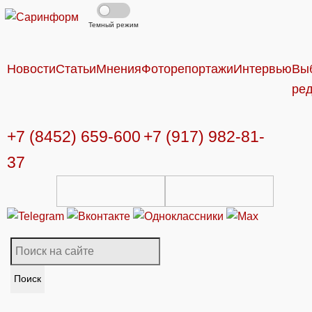
Темный режим
Новости
Статьи
Мнения
Фоторепортажи
Интервью
Вы
ре
+7 (8452) 659-600
+7 (917) 982-81-
37
Поиск