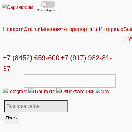
Темный режим
Новости
Статьи
Мнения
Фоторепортажи
Интервью
Вы
ре
+7 (8452) 659-600
+7 (917) 982-81-
37
Поиск