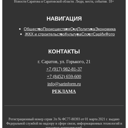
Новости Саратова и Саратовской области. Люди, места, события. 18+
НАВИГАЦИЯ
Общество
Происшествия
Суд
Политика
Экономика
ЖКХ и строительство
Культура
Спорт
СарИнФото
КОНТАКТЫ
г. Саратов, ул. Горького, 21
+7 (917) 982-81-37
+7 (8452) 659-600
info@sarinform.ru
РЕКЛАМА
Регистрационный номер серия Эл № ФС77-80393 от 01 марта 2021 г. выдано
Федеральной службой по надзору в сфере связи, информационных технологий и
массовых коммуникаций.