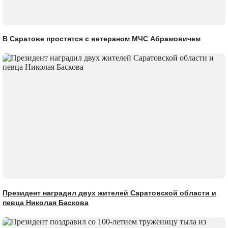
В Саратове простятся с ветераном МЧС Абрамовичем
Президент наградил двух жителей Саратовской области и
певца Николая Баскова