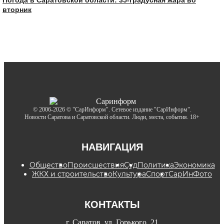
вторник
© 2006-2026 © "СарИнформ". Сетевое издание "СарИнформ".
Новости Саратова и Саратовской области. Люди, места, события. 18+
НАВИГАЦИЯ
Общество
Происшествия
Суд
Политика
Экономика
ЖКХ и строительство
Культура
Спорт
СарИнФото
КОНТАКТЫ
г. Саратов, ул. Горького, 21