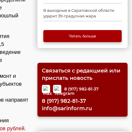
е
В выходные в Саратовской области
прошлый
ударит 39-градусная жара
ития
Читать больше
,5
иведение
в
Связаться с редакцией или
монт и
прислать новость
убъектов
8 (917) 982-81-37
ов направят
8 (917) 982-81-37
info@sarinform.ru
ания
ов рублей
.