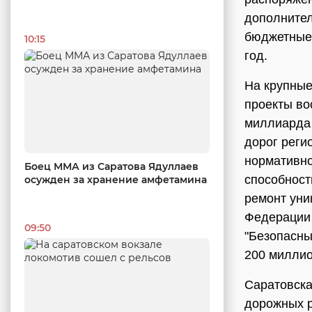
дополнител
бюджетные
10:15
год.
На крупные
проекты во
миллиарда 
дорог реги
нормативно
Боец ММА из Саратова Ядуллаев
способност
осужден за хранение амфетамина
ремонт уни
Федерации 
09:50
"Безопасны
200 миллио
Саратовск
дорожных р