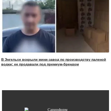
В Энгельсе вскрыли мини-завод по производству паленой
водки: ее продавали под премиум-брендом