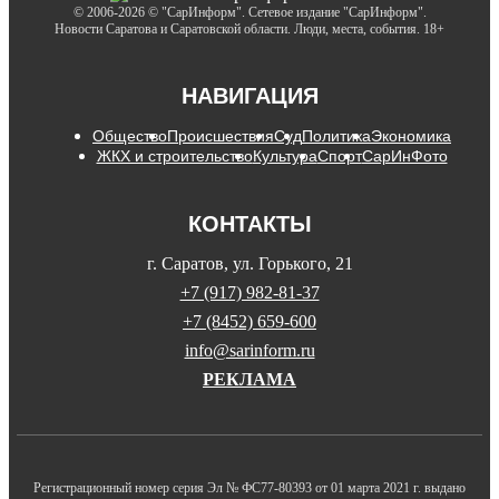
© 2006-2026 © "СарИнформ". Сетевое издание "СарИнформ".
Новости Саратова и Саратовской области. Люди, места, события. 18+
НАВИГАЦИЯ
Общество
Происшествия
Суд
Политика
Экономика
ЖКХ и строительство
Культура
Спорт
СарИнФото
КОНТАКТЫ
г. Саратов, ул. Горького, 21
+7 (917) 982-81-37
+7 (8452) 659-600
info@sarinform.ru
РЕКЛАМА
Регистрационный номер серия Эл № ФС77-80393 от 01 марта 2021 г. выдано