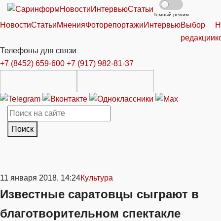
Новости
Интервью
Статьи
Темный режим
Новости
Статьи
Мнения
Фоторепортажи
Интервью
Выбор
Н
редакции
к
Телефоны для связи
+7 (8452) 659-600
+7 (917) 982-81-37
Поиск
11 января 2018, 14:24
Культура
Известные саратовцы сыграют в
благотворительном спектакле