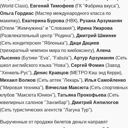
(World Class),
Евгений Тимофеев
(ГК "Фабрика вкуса"),
Ольга Гордиас
(Мастер международного класса по
макияжу),
Екатерина Бурова
(НВК),
Рузана Арзуманян
(Отели "Жемчужина" и "Словакия"),
Ирина Умарова
(Развлекательный центр "Родина"),
Дмитрий Шминке
(Сеть кондитерских "Яблонька"),
Даци Дациев
(трехкратный чемпион мира по кикбоксингу),
Алена
Лысенко
(Бутики "Eva", "Fabula"),
Артур Арзуманян
(Сеть
школ английского языка "Нова"),
Сергей Фомин
(Завод
"Хенкель-Рус"),
Денис Кравцов
(МЕТРО Кэш энд Керри),
Михаил Волков
(Сеть аптек "Лекарь"),
Илья Самойленко
("Мировая техника"),
Вячеслав Максюта
(Сеть спортивных
клубов "Максюта Юнион"),
Татьяна Прокофьева
(Сеть
ювелирных салонов "Занзибар"),
Дмитрий Анпилогов
(Сеть туристических агентств "Лагуна Тур").
Вырученные от продажи билетов деньги направят