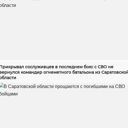
Прикрывал сослуживцев в последнем бою: с СВО не
вернулся командир огнеметного батальона из Саратовско
области