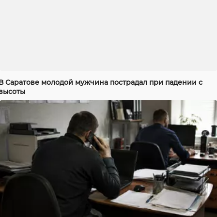
В Саратове молодой мужчина пострадал при падении с
высоты