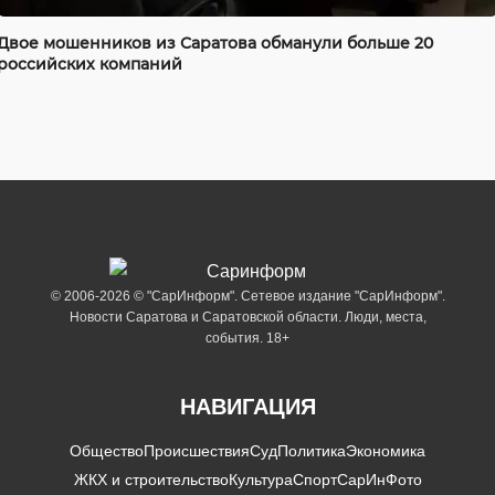
Двое мошенников из Саратова обманули больше 20
российских компаний
© 2006-2026 © "СарИнформ". Сетевое издание "СарИнформ".
Новости Саратова и Саратовской области. Люди, места,
события. 18+
НАВИГАЦИЯ
Общество
Происшествия
Суд
Политика
Экономика
ЖКХ и строительство
Культура
Спорт
СарИнФото