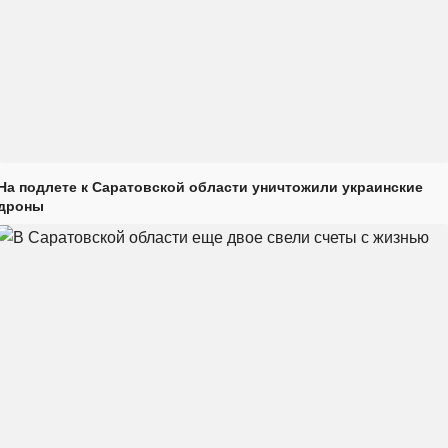
На подлете к Саратовской области уничтожили украинские
дроны